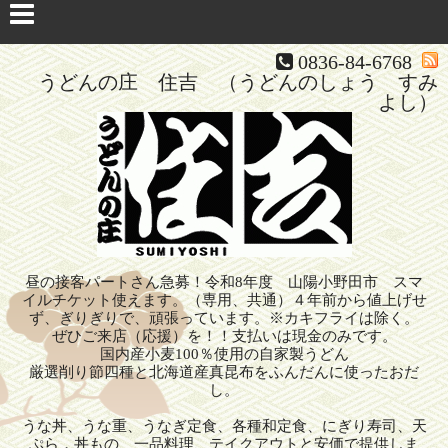
0836-84-6768
うどんの庄 住吉 （うどんのしょう すみ
よし）
昼の接客パートさん急募！令和8年度 山陽小野田市 スマ
イルチケット使えます。（専用、共通）４年前から値上げせ
ず、ぎりぎりで、頑張っています。※カキフライは除く。
ぜひご来店（応援）を！！支払いは現金のみです。
国内産小麦100％使用の自家製うどん
厳選削り節四種と北海道産真昆布をふんだんに使ったおだ
し。
うな丼、うな重、うなぎ定食、各種和定食、にぎり寿司、天
ぷら，丼もの、一品料理、テイクアウトと安価で提供しま