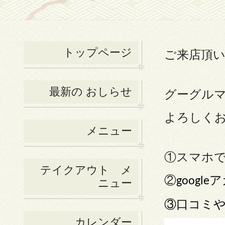
トップページ
ご来店頂
最新の おしらせ
グーグル
よろしく
メニュー
①スマホで
テイクアウト メ
②
ア
google
ニュー
③口コミ
カレンダー