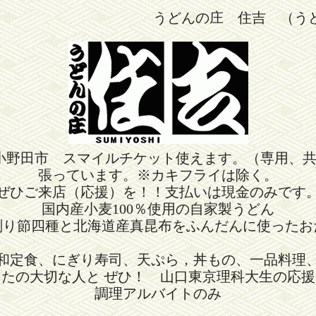
うどんの庄 住吉 （う
小野田市 スマイルチケット使えます。（専用、
張っています。※カキフライは除く。
ぜひご来店（応援）を！！支払いは現金のみです
国内産小麦100％使用の自家製うどん
削り節四種と北海道産真昆布をふんだんに使ったお
和定食、にぎり寿司、天ぷら，丼もの、一品料理
なたの大切な人と ぜひ！ 山口東京理科大生の応援
調理アルバイトのみ