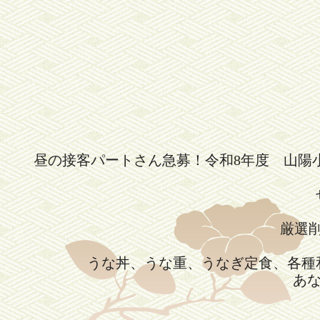
昼の接客パートさん急募！令和8年度 山陽
厳選
うな丼、うな重、うなぎ定食、各種
あ