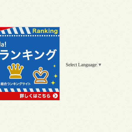
Select Language
▼