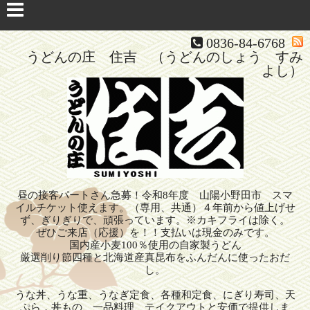
0836-84-6768
うどんの庄 住吉 （うどんのしょう すみ
よし）
昼の接客パートさん急募！令和8年度 山陽小野田市 スマ
イルチケット使えます。（専用、共通）４年前から値上げせ
ず、ぎりぎりで、頑張っています。※カキフライは除く。
ぜひご来店（応援）を！！支払いは現金のみです。
国内産小麦100％使用の自家製うどん
厳選削り節四種と北海道産真昆布をふんだんに使ったおだ
し。
うな丼、うな重、うなぎ定食、各種和定食、にぎり寿司、天
ぷら，丼もの、一品料理、テイクアウトと安価で提供しま