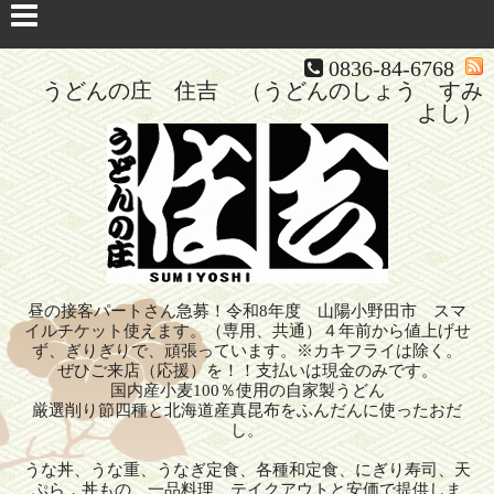
0836-84-6768
うどんの庄 住吉 （うどんのしょう すみ
よし）
昼の接客パートさん急募！令和8年度 山陽小野田市 スマ
イルチケット使えます。（専用、共通）４年前から値上げせ
ず、ぎりぎりで、頑張っています。※カキフライは除く。
ぜひご来店（応援）を！！支払いは現金のみです。
国内産小麦100％使用の自家製うどん
厳選削り節四種と北海道産真昆布をふんだんに使ったおだ
し。
うな丼、うな重、うなぎ定食、各種和定食、にぎり寿司、天
ぷら，丼もの、一品料理、テイクアウトと安価で提供しま