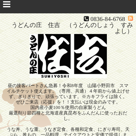
0836-84-6768
うどんの庄 住吉 （うどんのしょう すみ
よし）
昼の接客パートさん急募！令和8年度 山陽小野田市 スマ
イルチケット使えます。（専用、共通）４年前から値上げせ
ず、ぎりぎりで、頑張っています。※カキフライは除く。
ぜひご来店（応援）を！！支払いは現金のみです。
国内産小麦100％使用の自家製うどん
厳選削り節四種と北海道産真昆布をふんだんに使ったおだ
し。
うな丼、うな重、うなぎ定食、各種和定食、にぎり寿司、天
ぷら，丼もの、一品料理、テイクアウトと安価で提供しま