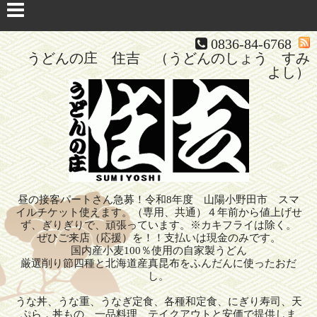
0836-84-6768
うどんの庄 住吉 （うどんのしょう すみ
よし）
昼の接客パートさん急募！令和8年度 山陽小野田市 スマ
イルチケット使えます。（専用、共通）４年前から値上げせ
ず、ぎりぎりで、頑張っています。※カキフライは除く。
ぜひご来店（応援）を！！支払いは現金のみです。
国内産小麦100％使用の自家製うどん
厳選削り節四種と北海道産真昆布をふんだんに使ったおだ
し。
うな丼、うな重、うなぎ定食、各種和定食、にぎり寿司、天
ぷら，丼もの、一品料理、テイクアウトと安価で提供しま