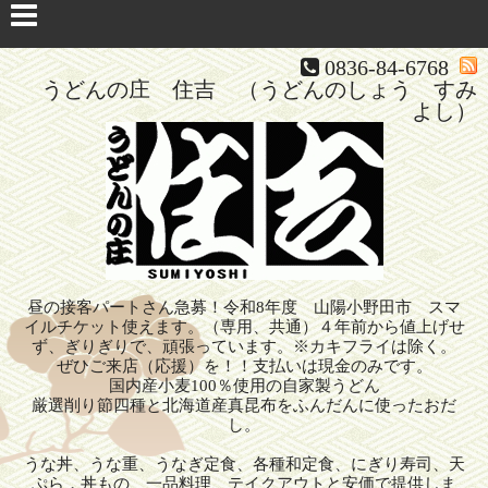
0836-84-6768
うどんの庄 住吉 （うどんのしょう すみ
よし）
昼の接客パートさん急募！令和8年度 山陽小野田市 スマ
イルチケット使えます。（専用、共通）４年前から値上げせ
ず、ぎりぎりで、頑張っています。※カキフライは除く。
ぜひご来店（応援）を！！支払いは現金のみです。
国内産小麦100％使用の自家製うどん
厳選削り節四種と北海道産真昆布をふんだんに使ったおだ
し。
うな丼、うな重、うなぎ定食、各種和定食、にぎり寿司、天
ぷら，丼もの、一品料理、テイクアウトと安価で提供しま