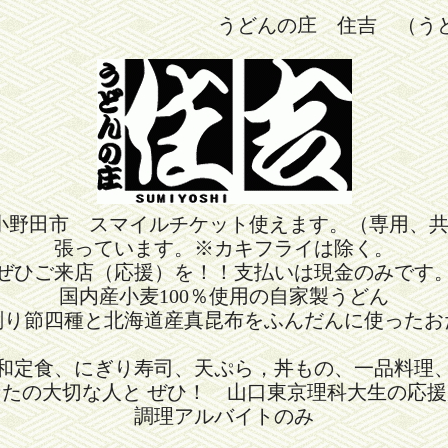
うどんの庄 住吉 （う
小野田市 スマイルチケット使えます。（専用、
張っています。※カキフライは除く。
ぜひご来店（応援）を！！支払いは現金のみです
国内産小麦100％使用の自家製うどん
削り節四種と北海道産真昆布をふんだんに使ったお
和定食、にぎり寿司、天ぷら，丼もの、一品料理
なたの大切な人と ぜひ！ 山口東京理科大生の応援
調理アルバイトのみ