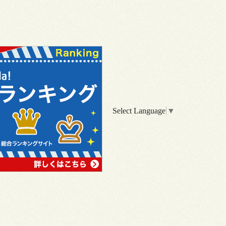
Select Language
▼