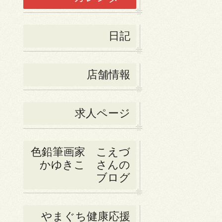
日記
店舗情報
求人ページ
色鉛筆画家 こえづ
かゆきこ さんの
ブログ
やまぐち健康応援