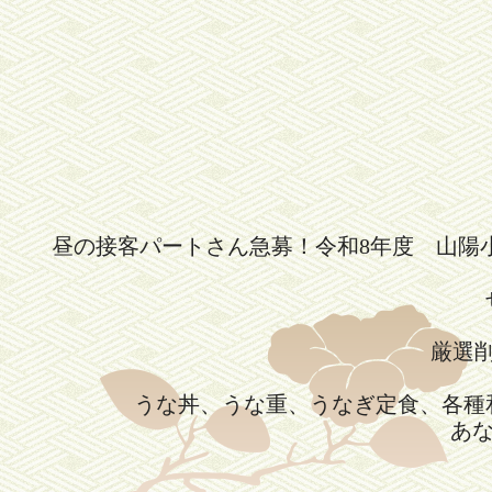
昼の接客パートさん急募！令和8年度 山陽
厳選
うな丼、うな重、うなぎ定食、各種
あ