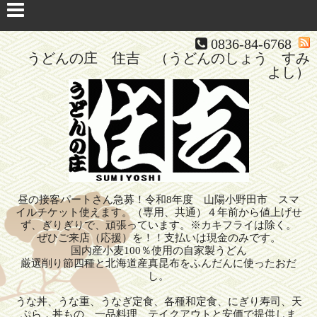
0836-84-6768
うどんの庄 住吉 （うどんのしょう すみ
よし）
昼の接客パートさん急募！令和8年度 山陽小野田市 スマ
イルチケット使えます。（専用、共通）４年前から値上げせ
ず、ぎりぎりで、頑張っています。※カキフライは除く。
ぜひご来店（応援）を！！支払いは現金のみです。
国内産小麦100％使用の自家製うどん
厳選削り節四種と北海道産真昆布をふんだんに使ったおだ
し。
うな丼、うな重、うなぎ定食、各種和定食、にぎり寿司、天
ぷら，丼もの、一品料理、テイクアウトと安価で提供しま