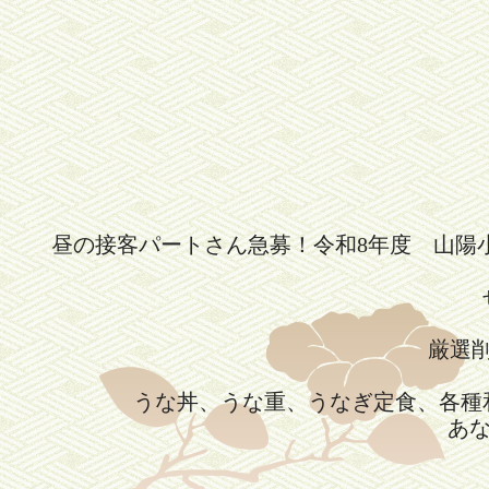
昼の接客パートさん急募！令和8年度 山陽
厳選
うな丼、うな重、うなぎ定食、各種
あ