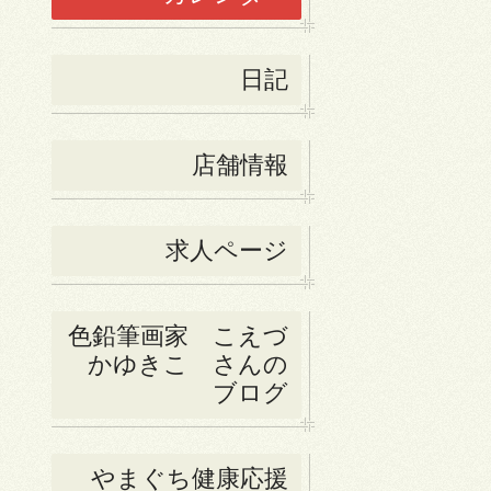
日記
店舗情報
求人ページ
色鉛筆画家 こえづ
かゆきこ さんの
ブログ
やまぐち健康応援