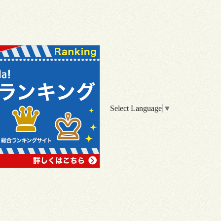
Select Language
▼