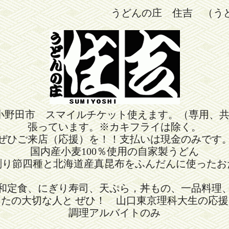
うどんの庄 住吉 （う
小野田市 スマイルチケット使えます。（専用、
張っています。※カキフライは除く。
ぜひご来店（応援）を！！支払いは現金のみです
国内産小麦100％使用の自家製うどん
削り節四種と北海道産真昆布をふんだんに使ったお
和定食、にぎり寿司、天ぷら，丼もの、一品料理
なたの大切な人と ぜひ！ 山口東京理科大生の応援
調理アルバイトのみ