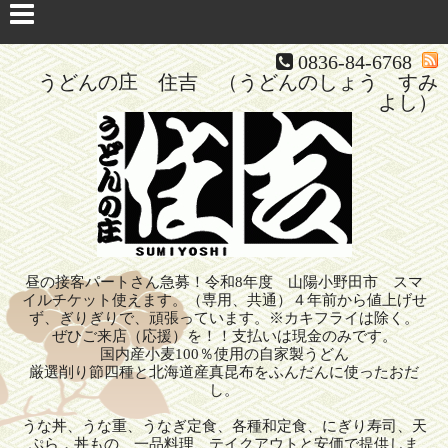
0836-84-6768
うどんの庄 住吉 （うどんのしょう すみ
よし）
昼の接客パートさん急募！令和8年度 山陽小野田市 スマ
イルチケット使えます。（専用、共通）４年前から値上げせ
ず、ぎりぎりで、頑張っています。※カキフライは除く。
ぜひご来店（応援）を！！支払いは現金のみです。
国内産小麦100％使用の自家製うどん
厳選削り節四種と北海道産真昆布をふんだんに使ったおだ
し。
うな丼、うな重、うなぎ定食、各種和定食、にぎり寿司、天
ぷら，丼もの、一品料理、テイクアウトと安価で提供しま