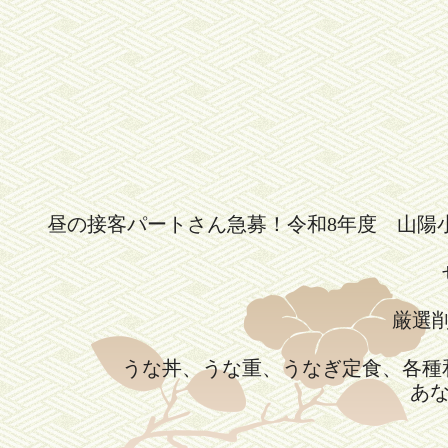
昼の接客パートさん急募！令和8年度 山陽
厳選
うな丼、うな重、うなぎ定食、各種
あ