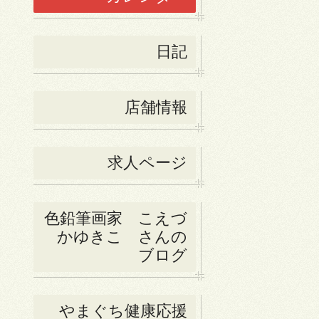
日記
店舗情報
求人ページ
色鉛筆画家 こえづ
かゆきこ さんの
ブログ
やまぐち健康応援