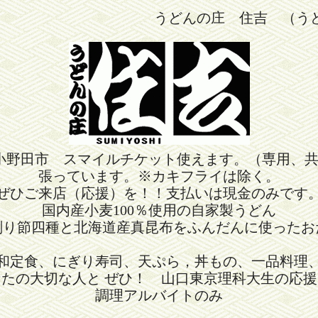
うどんの庄 住吉 （う
小野田市 スマイルチケット使えます。（専用、
張っています。※カキフライは除く。
ぜひご来店（応援）を！！支払いは現金のみです
国内産小麦100％使用の自家製うどん
削り節四種と北海道産真昆布をふんだんに使ったお
和定食、にぎり寿司、天ぷら，丼もの、一品料理
なたの大切な人と ぜひ！ 山口東京理科大生の応援
調理アルバイトのみ