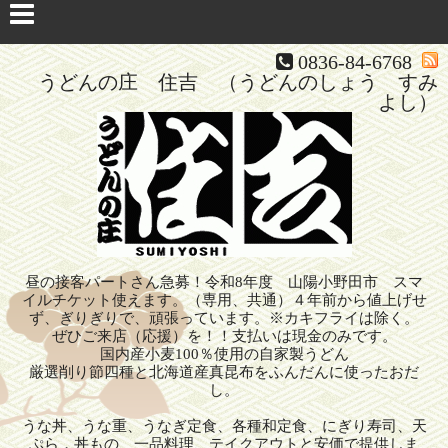
0836-84-6768
うどんの庄 住吉 （うどんのしょう すみ
よし）
昼の接客パートさん急募！令和8年度 山陽小野田市 スマ
イルチケット使えます。（専用、共通）４年前から値上げせ
ず、ぎりぎりで、頑張っています。※カキフライは除く。
ぜひご来店（応援）を！！支払いは現金のみです。
国内産小麦100％使用の自家製うどん
厳選削り節四種と北海道産真昆布をふんだんに使ったおだ
し。
うな丼、うな重、うなぎ定食、各種和定食、にぎり寿司、天
ぷら，丼もの、一品料理、テイクアウトと安価で提供しま