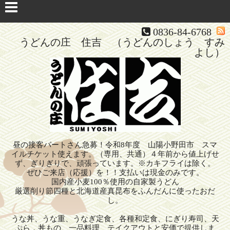
0836-84-6768
うどんの庄 住吉 （うどんのしょう すみ
よし）
昼の接客パートさん急募！令和8年度 山陽小野田市 スマ
イルチケット使えます。（専用、共通）４年前から値上げせ
ず、ぎりぎりで、頑張っています。※カキフライは除く。
ぜひご来店（応援）を！！支払いは現金のみです。
国内産小麦100％使用の自家製うどん
厳選削り節四種と北海道産真昆布をふんだんに使ったおだ
し。
うな丼、うな重、うなぎ定食、各種和定食、にぎり寿司、天
ぷら，丼もの、一品料理、テイクアウトと安価で提供しま