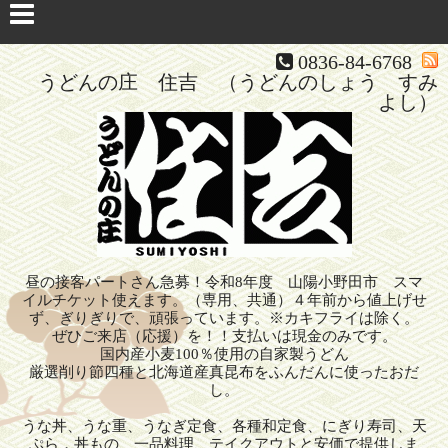
0836-84-6768
うどんの庄 住吉 （うどんのしょう すみ
よし）
昼の接客パートさん急募！令和8年度 山陽小野田市 スマ
イルチケット使えます。（専用、共通）４年前から値上げせ
ず、ぎりぎりで、頑張っています。※カキフライは除く。
ぜひご来店（応援）を！！支払いは現金のみです。
国内産小麦100％使用の自家製うどん
厳選削り節四種と北海道産真昆布をふんだんに使ったおだ
し。
うな丼、うな重、うなぎ定食、各種和定食、にぎり寿司、天
ぷら，丼もの、一品料理、テイクアウトと安価で提供しま