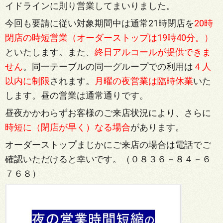
イドラインに則り営業してまいりました。
今回も要請に従い対象期間中は通常21時閉店を
20時
閉店の時短営業（オーダーストップは19時40分。）
といたします。また、
終日アルコールが提供できま
せん
。同一テーブルの同一グループでの利用は
４人
以内に制限
されます。
月曜の夜営業は臨時休業
いた
します。昼の営業は通常通りです。
昼夜かかわらずお客様のご来店状況により、さらに
時短に（閉店が早く）なる場合
があります。
オーダーストップまじかにご来店の場合は電話でご
確認いただけると幸いです。（０８３６－８４－６
７６８）