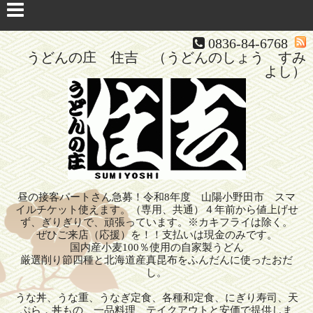
0836-84-6768
うどんの庄 住吉 （うどんのしょう すみ
よし）
昼の接客パートさん急募！令和8年度 山陽小野田市 スマ
イルチケット使えます。（専用、共通）４年前から値上げせ
ず、ぎりぎりで、頑張っています。※カキフライは除く。
ぜひご来店（応援）を！！支払いは現金のみです。
国内産小麦100％使用の自家製うどん
厳選削り節四種と北海道産真昆布をふんだんに使ったおだ
し。
うな丼、うな重、うなぎ定食、各種和定食、にぎり寿司、天
ぷら，丼もの、一品料理、テイクアウトと安価で提供しま