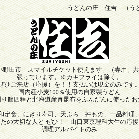
うどんの庄 住吉 （う
小野田市 スマイルチケット使えます。（専用、
張っています。※カキフライは除く。
ぜひご来店（応援）を！！支払いは現金のみです
国内産小麦100％使用の自家製うどん
削り節四種と北海道産真昆布をふんだんに使ったお
和定食、にぎり寿司、天ぷら，丼もの、一品料理
なたの大切な人と ぜひ！ 山口東京理科大生の応援
調理アルバイトのみ