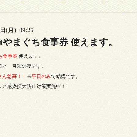
日(月) 09:26
 Eatやまぐち食事券 使えます。
まぐち食事券
使えます。
日と 月曜の夜です。
さん急募！！
※
平日のみ
で結構です。
ルス感染拡大防止対策実施中！！