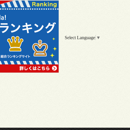
Select Language
▼