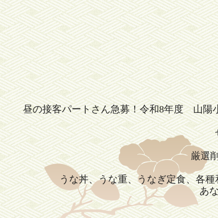
昼の接客パートさん急募！令和8年度 山陽
厳選
うな丼、うな重、うなぎ定食、各種
あ