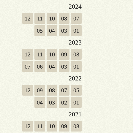
2024
12
11
10
08
07
05
04
03
01
2023
12
11
10
09
08
07
06
04
03
01
2022
12
09
08
07
05
04
03
02
01
2021
12
11
10
09
08