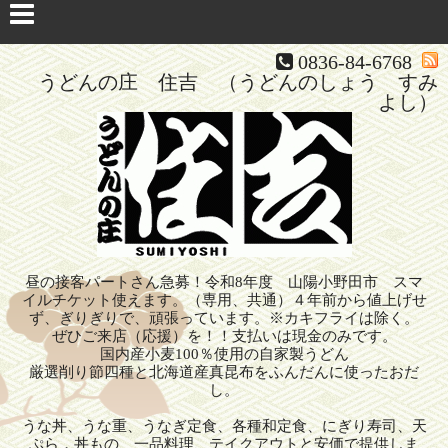
0836-84-6768
うどんの庄 住吉 （うどんのしょう すみ
よし）
昼の接客パートさん急募！令和8年度 山陽小野田市 スマ
イルチケット使えます。（専用、共通）４年前から値上げせ
ず、ぎりぎりで、頑張っています。※カキフライは除く。
ぜひご来店（応援）を！！支払いは現金のみです。
国内産小麦100％使用の自家製うどん
厳選削り節四種と北海道産真昆布をふんだんに使ったおだ
し。
うな丼、うな重、うなぎ定食、各種和定食、にぎり寿司、天
ぷら，丼もの、一品料理、テイクアウトと安価で提供しま