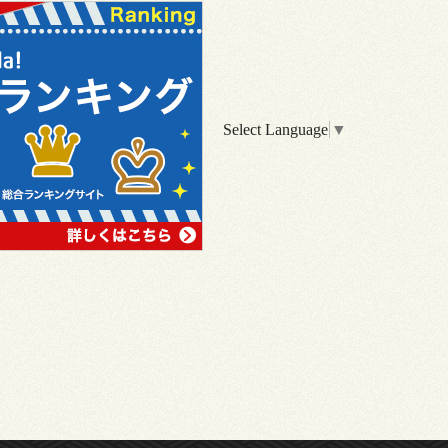
Select Language
▼