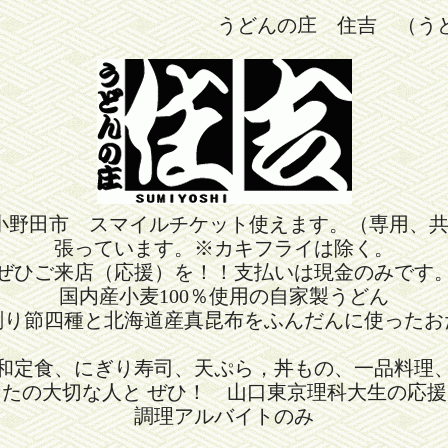
うどんの庄 住吉 （う
小野田市 スマイルチケット使えます。（専用、
張っています。※カキフライは除く。
ぜひご来店（応援）を！！支払いは現金のみです
国内産小麦100％使用の自家製うどん
削り節四種と北海道産真昆布をふんだんに使ったお
和定食、にぎり寿司、天ぷら，丼もの、一品料理
なたの大切な人と ぜひ！ 山口東京理科大生の応援
調理アルバイトのみ