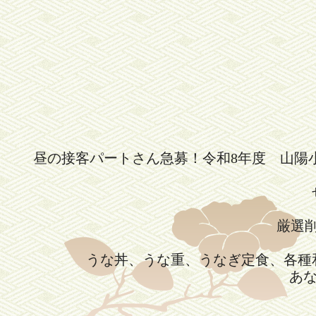
昼の接客パートさん急募！令和8年度 山陽
厳選
うな丼、うな重、うなぎ定食、各種
あ