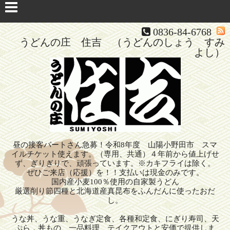
0836-84-6768
うどんの庄 住吉 （うどんのしょう すみ
よし）
昼の接客パートさん急募！令和8年度 山陽小野田市 スマ
イルチケット使えます。（専用、共通）４年前から値上げせ
ず、ぎりぎりで、頑張っています。※カキフライは除く。
ぜひご来店（応援）を！！支払いは現金のみです。
国内産小麦100％使用の自家製うどん
厳選削り節四種と北海道産真昆布をふんだんに使ったおだ
し。
うな丼、うな重、うなぎ定食、各種和定食、にぎり寿司、天
ぷら，丼もの、一品料理、テイクアウトと安価で提供しま