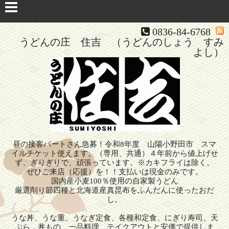
0836-84-6768
うどんの庄 住吉 （うどんのしょう すみ
よし）
昼の接客パートさん急募！令和8年度 山陽小野田市 スマ
イルチケット使えます。（専用、共通）４年前から値上げせ
ず、ぎりぎりで、頑張っています。※カキフライは除く。
ぜひご来店（応援）を！！支払いは現金のみです。
国内産小麦100％使用の自家製うどん
厳選削り節四種と北海道産真昆布をふんだんに使ったおだ
し。
うな丼、うな重、うなぎ定食、各種和定食、にぎり寿司、天
ぷら，丼もの、一品料理、テイクアウトと安価で提供しま