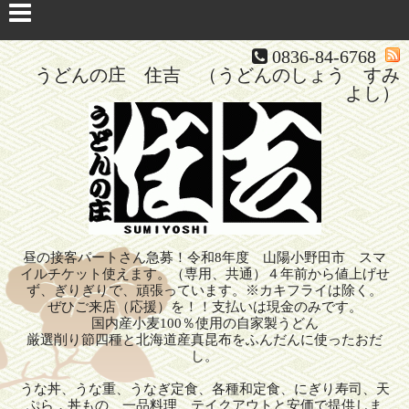
0836-84-6768
うどんの庄 住吉 （うどんのしょう すみ
よし）
昼の接客パートさん急募！令和8年度 山陽小野田市 スマ
イルチケット使えます。（専用、共通）４年前から値上げせ
ず、ぎりぎりで、頑張っています。※カキフライは除く。
ぜひご来店（応援）を！！支払いは現金のみです。
国内産小麦100％使用の自家製うどん
厳選削り節四種と北海道産真昆布をふんだんに使ったおだ
し。
うな丼、うな重、うなぎ定食、各種和定食、にぎり寿司、天
ぷら，丼もの、一品料理、テイクアウトと安価で提供しま